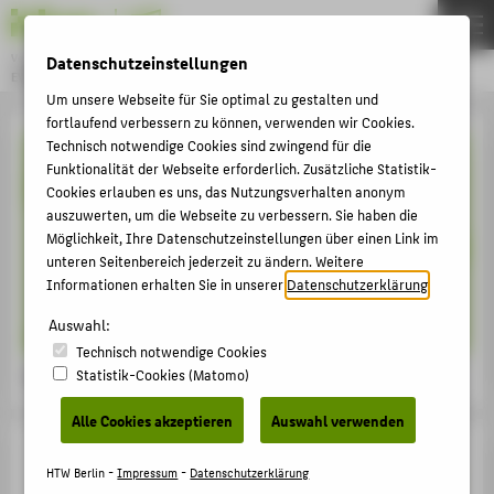
Datenschutzeinstellungen
Veranstaltungsreihen & Konferenzen
EVENTS
Menu
Um unsere Webseite für Sie optimal zu gestalten und
fortlaufend verbessern zu können, verwenden wir Cookies.
THEMEN
Technisch notwendige Cookies sind zwingend für die
HOCHSCHULE
Funktionalität der Webseite erforderlich. Zusätzliche Statistik-
Cookies erlauben es uns, das Nutzungsverhalten anonym
STUDIUM
auszuwerten, um die Webseite zu verbessern. Sie haben die
Möglichkeit, Ihre Datenschutzeinstellungen über einen Link im
FORSCHUNG
unteren Seitenbereich jederzeit zu ändern. Weitere
GESELLSCHAFT
Informationen erhalten Sie in unserer
Datenschutzerklärung
.
KARRIERE
Auswahl:
Technisch notwendige Cookies
Spree Talk
Statistik-Cookies (Matomo)
ÜBER DIESE WEBSEITE
Alle Cookies akzeptieren
Auswahl verwenden
ZENTRALE NEWS & EVENTS
NEWS DER FACHBEREICHE
HTW Berlin -
Impressum
-
Datenschutzerklärung