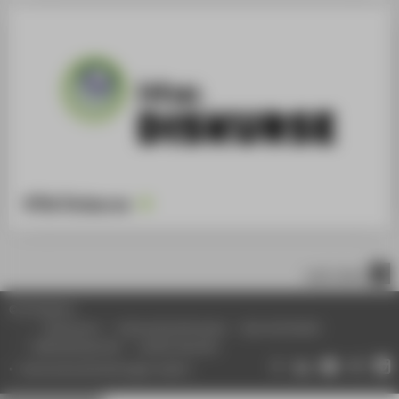
HTW Diskurse
nach oben
© HTW Berlin
Impressum
Datenschutzhinweise
Barrierefreiheit
Gebärdensprache
Leichte Sprache
Datenschutzeinstellungen ändern