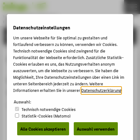
Veranstaltungsreihen & Konferenzen
EVENTS
Menu
Datenschutzeinstellungen
KARRIERE
THEMEN
Um unsere Webseite für Sie optimal zu gestalten und
fortlaufend verbessern zu können, verwenden wir Cookies.
HOCHSCHULE
Technisch notwendige Cookies sind zwingend für die
Abstracts 2026
Funktionalität der Webseite erforderlich. Zusätzliche Statistik-
STUDIUM
Cookies erlauben es uns, das Nutzungsverhalten anonym
FORSCHUNG
auszuwerten, um die Webseite zu verbessern. Sie haben die
Möglichkeit, Ihre Datenschutzeinstellungen über einen Link im
Wissenschaftliches
GESELLSCHAFT
unteren Seitenbereich jederzeit zu ändern. Weitere
Vortragsprogramm – Abstracts
Informationen erhalten Sie in unserer
Datenschutzerklärung
.
KARRIERE
Auswahl:
Ort: WH G 001
Technisch notwendige Cookies
ÜBER DIESE WEBSEITE
Statistik-Cookies (Matomo)
14:15 Uhr:
Daphne Auer: Self-efficacy and social
ZENTRALE NEWS & EVENTS
cohesion in the Information Age: An app-based
Alle Cookies akzeptieren
Auswahl verwenden
NEWS DER FACHBEREICHE
approach to making civic engagement more